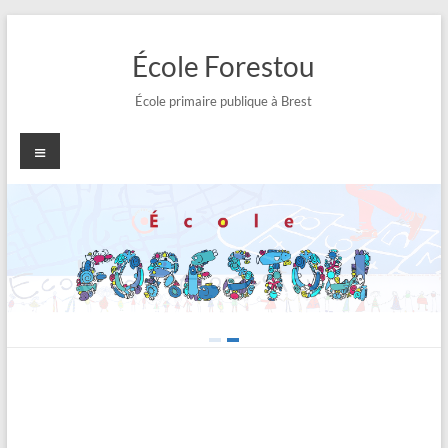
Aller
au
École Forestou
contenu
École primaire publique à Brest
Menu