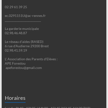
02 29 61 39 25
ec.0291151U@ac-rennes.fr
_________________________
La garderie municipale
02.98.46.48.87
Le réseau d'aides (RASED)
6 rue d'Audierne 29200 Brest
02.98.41.59.19
L' Association des Parents d'Elèves :
APE Forestou
apeforestou@gmail.com
Horaires