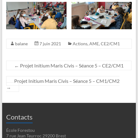
balane
7 juin 2021
Actions
,
AME
,
CE2/CM1
←
Projet Initium Maris Civis – Séance 5 – CE2/CM1
Projet Initium Maris Civis – Séance 5 – CM1/CM2
→
Contacts
École Forestou
7 rue Jean Teurroc 29200 Brest